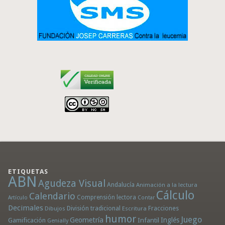
ETIQUETAS
ABN
Agudeza Visual
Andalucía
Animación a la lectura
Cálculo
Calendario
Comprensión lectora
Artículo
Contar
Decimales
División tradicional
Fracciones
Dibujos
Escritura
humor
Juego
Geometría
Infantil
Inglés
Gamificación
Genially