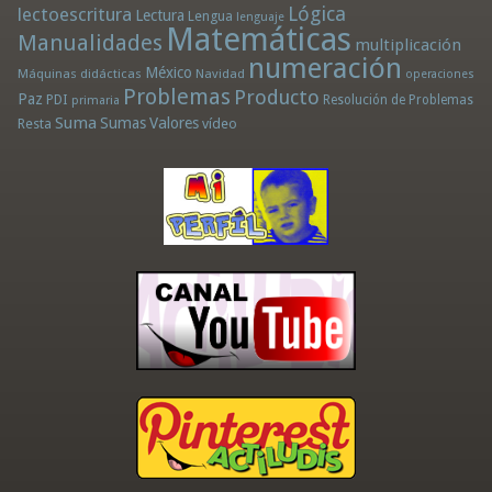
Lógica
lectoescritura
Lectura
Lengua
lenguaje
Matemáticas
Manualidades
multiplicación
numeración
México
Máquinas didácticas
Navidad
operaciones
Problemas
Producto
Paz
PDI
Resolución de Problemas
primaria
Suma
Sumas
Valores
Resta
vídeo