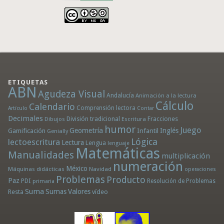
ETIQUETAS
ABN
Agudeza Visual
Andalucía
Animación a la lectura
Cálculo
Calendario
Comprensión lectora
Artículo
Contar
Decimales
División tradicional
Fracciones
Dibujos
Escritura
humor
Juego
Geometría
Infantil
Inglés
Gamificación
Genially
Lógica
lectoescritura
Lectura
Lengua
lenguaje
Matemáticas
Manualidades
multiplicación
numeración
México
Máquinas didácticas
Navidad
operaciones
Problemas
Producto
Paz
PDI
Resolución de Problemas
primaria
Suma
Sumas
Valores
Resta
vídeo