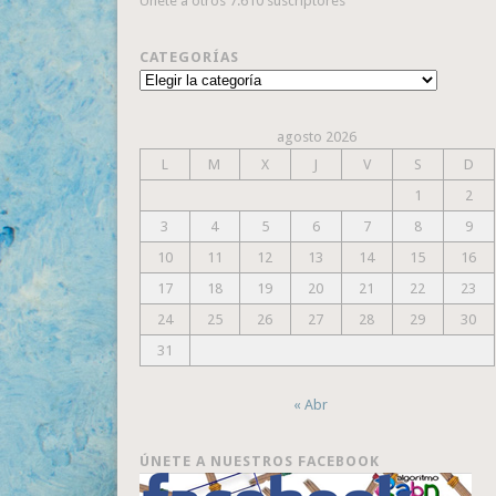
Únete a otros 7.610 suscriptores
CATEGORÍAS
Categorías
agosto 2026
L
M
X
J
V
S
D
1
2
3
4
5
6
7
8
9
10
11
12
13
14
15
16
17
18
19
20
21
22
23
24
25
26
27
28
29
30
31
« Abr
ÚNETE A NUESTROS FACEBOOK