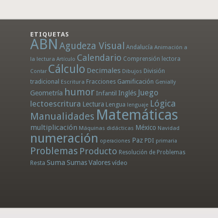
ETIQUETAS
ABN
Agudeza Visual
Andalucía
Animación a
Calendario
la lectura
Comprensión lectora
Artículo
Cálculo
Decimales
División
Dibujos
Contar
tradicional
Fracciones
Gamificación
Escritura
Genially
humor
Juego
Geometría
Infantil
Inglés
Lógica
lectoescritura
Lectura
Lengua
lenguaje
Matemáticas
Manualidades
multiplicación
México
Máquinas didácticas
Navidad
numeración
Paz
PDI
operaciones
primaria
Problemas
Producto
Resolución de Problemas
Suma
Sumas
Valores
Resta
vídeo