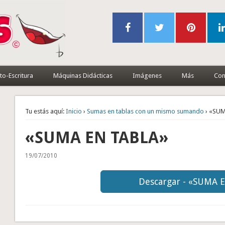
to-Escritura
Máquinas Didácticas
Imágenes
Más
Con
Tu estás aquí:
Inicio
›
Sumas en tablas con un mismo sumando
› «SUM
«SUMA EN TABLA»
19/07/2010
Descargar - «SUMA 