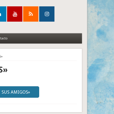
tacto
S»
S»
Y SUS AMIGOS»