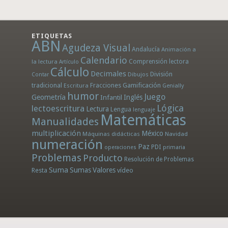
ETIQUETAS
ABN
Agudeza Visual
Andalucía
Animación a
Calendario
la lectura
Comprensión lectora
Artículo
Cálculo
Decimales
División
Dibujos
Contar
tradicional
Fracciones
Gamificación
Escritura
Genially
humor
Juego
Geometría
Infantil
Inglés
Lógica
lectoescritura
Lectura
Lengua
lenguaje
Matemáticas
Manualidades
multiplicación
México
Máquinas didácticas
Navidad
numeración
Paz
PDI
operaciones
primaria
Problemas
Producto
Resolución de Problemas
Suma
Sumas
Valores
Resta
vídeo