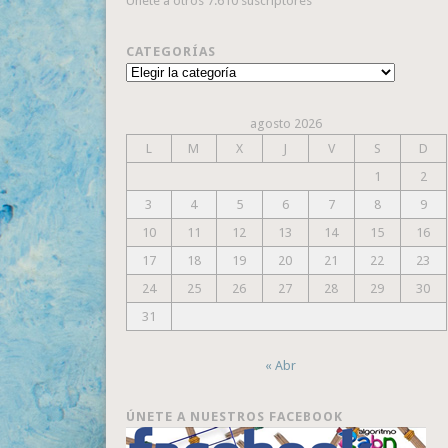
Únete a otros 7.610 suscriptores
CATEGORÍAS
Categorías
agosto 2026
L
M
X
J
V
S
D
1
2
3
4
5
6
7
8
9
10
11
12
13
14
15
16
17
18
19
20
21
22
23
24
25
26
27
28
29
30
31
« Abr
ÚNETE A NUESTROS FACEBOOK