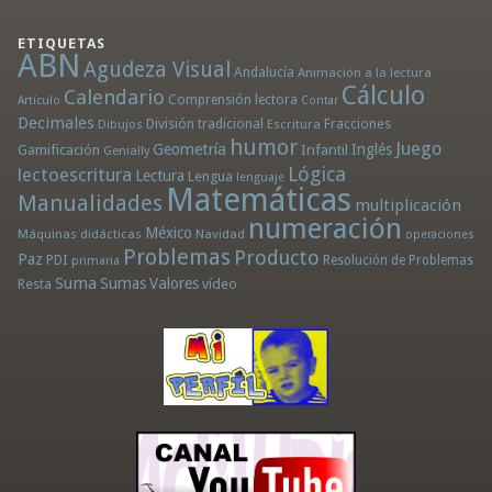
ETIQUETAS
ABN
Agudeza Visual
Andalucía
Animación a la lectura
Cálculo
Calendario
Comprensión lectora
Artículo
Contar
Decimales
División tradicional
Fracciones
Dibujos
Escritura
humor
Juego
Geometría
Infantil
Inglés
Gamificación
Genially
Lógica
lectoescritura
Lectura
Lengua
lenguaje
Matemáticas
Manualidades
multiplicación
numeración
México
Máquinas didácticas
Navidad
operaciones
Problemas
Producto
Paz
PDI
Resolución de Problemas
primaria
Suma
Sumas
Valores
Resta
vídeo