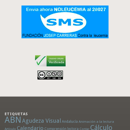
ETIQUETAS
ABN
Agudeza Visual
Andalucía
Animación a la lectura
Cálculo
Calendario
Comprensión lectora
Artículo
Contar