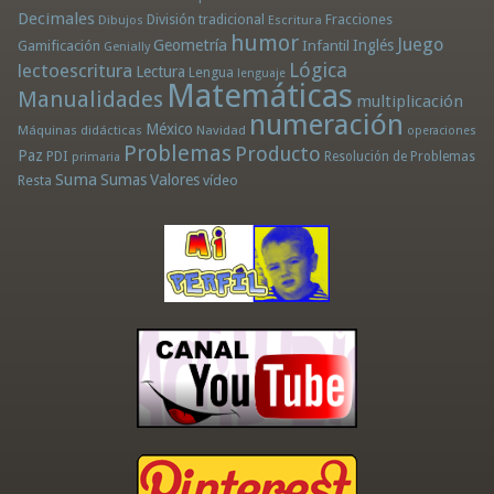
Decimales
División tradicional
Fracciones
Dibujos
Escritura
humor
Juego
Geometría
Infantil
Inglés
Gamificación
Genially
Lógica
lectoescritura
Lectura
Lengua
lenguaje
Matemáticas
Manualidades
multiplicación
numeración
México
Máquinas didácticas
Navidad
operaciones
Problemas
Producto
Paz
PDI
Resolución de Problemas
primaria
Suma
Sumas
Valores
Resta
vídeo