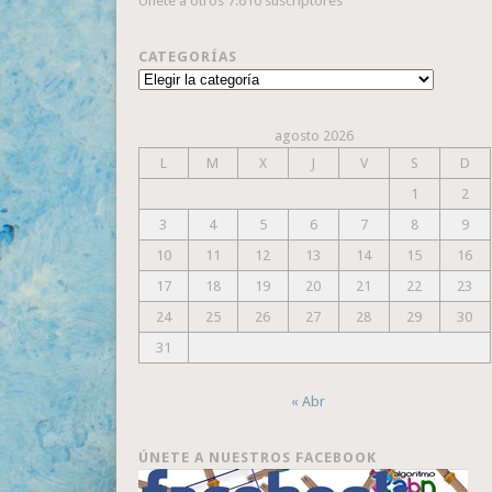
Únete a otros 7.610 suscriptores
CATEGORÍAS
Categorías
agosto 2026
L
M
X
J
V
S
D
1
2
3
4
5
6
7
8
9
10
11
12
13
14
15
16
17
18
19
20
21
22
23
24
25
26
27
28
29
30
31
« Abr
ÚNETE A NUESTROS FACEBOOK