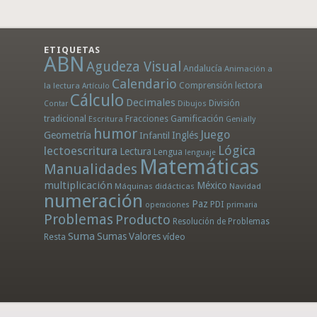
ETIQUETAS
ABN
Agudeza Visual
Andalucía
Animación a
Calendario
la lectura
Comprensión lectora
Artículo
Cálculo
Decimales
División
Dibujos
Contar
tradicional
Fracciones
Gamificación
Escritura
Genially
humor
Juego
Geometría
Infantil
Inglés
Lógica
lectoescritura
Lectura
Lengua
lenguaje
Matemáticas
Manualidades
multiplicación
México
Máquinas didácticas
Navidad
numeración
Paz
PDI
operaciones
primaria
Problemas
Producto
Resolución de Problemas
Suma
Sumas
Valores
Resta
vídeo