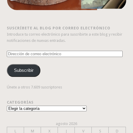
SUSCRÍBETE AL BLOG POR CORREO ELECTRÓNICO
Introduce tu correo electrónico para suscribirte a este blog y recibir
notificaciones de nuevas entradas.
Dirección
de
correo
Subscribir
electrónico
Únete a otros 7.609 suscriptores
CATEGORÍAS
Categorías
agosto 2026
L
M
X
J
V
S
D