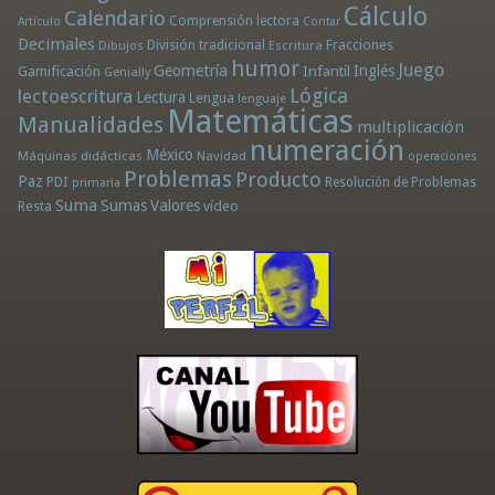
Cálculo
Calendario
Comprensión lectora
Artículo
Contar
Decimales
División tradicional
Fracciones
Dibujos
Escritura
humor
Juego
Geometría
Infantil
Inglés
Gamificación
Genially
Lógica
lectoescritura
Lectura
Lengua
lenguaje
Matemáticas
Manualidades
multiplicación
numeración
México
Máquinas didácticas
Navidad
operaciones
Problemas
Producto
Paz
PDI
Resolución de Problemas
primaria
Suma
Sumas
Valores
Resta
vídeo