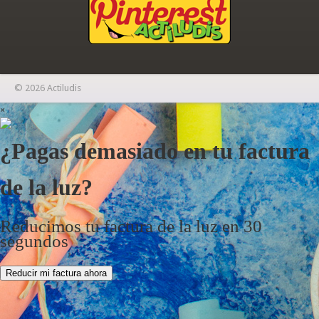
© 2026 Actiludis
×
¿Pagas demasiado en tu factura
de la luz?
Reducimos tu factura de la luz en 30
segundos
Reducir mi factura ahora