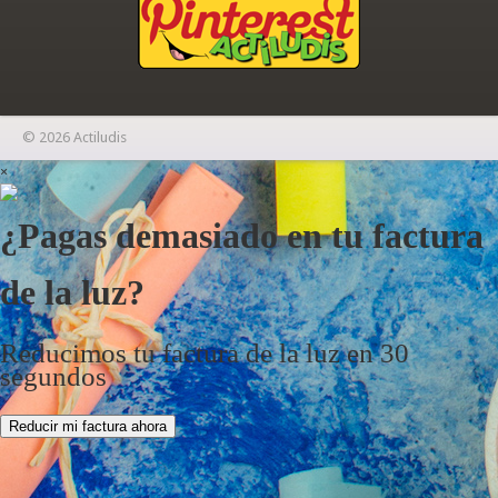
© 2026 Actiludis
×
¿Pagas demasiado en tu factura
de la luz?
Reducimos tu factura de la luz en 30
segundos
Reducir mi factura ahora