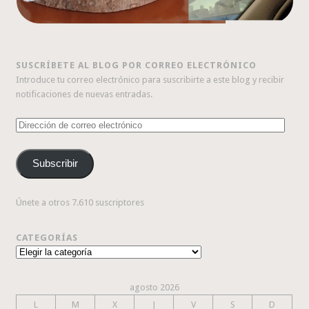
SUSCRÍBETE AL BLOG POR CORREO ELECTRÓNICO
Introduce tu correo electrónico para suscribirte a este blog y recibir
notificaciones de nuevas entradas.
Dirección
de
correo
Subscribir
electrónico
Únete a otros 7.610 suscriptores
CATEGORÍAS
Categorías
agosto 2026
L
M
X
J
V
S
D