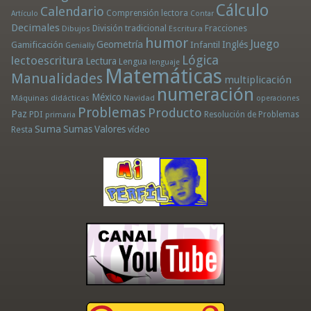
Cálculo
Calendario
Comprensión lectora
Artículo
Contar
Decimales
División tradicional
Fracciones
Dibujos
Escritura
humor
Juego
Geometría
Infantil
Inglés
Gamificación
Genially
Lógica
lectoescritura
Lectura
Lengua
lenguaje
Matemáticas
Manualidades
multiplicación
numeración
México
Máquinas didácticas
Navidad
operaciones
Problemas
Producto
Paz
PDI
Resolución de Problemas
primaria
Suma
Sumas
Valores
Resta
vídeo