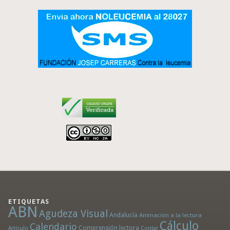
ETIQUETAS
ABN
Agudeza Visual
Andalucía
Animación a la lectura
Cálculo
Calendario
Comprensión lectora
Artículo
Contar