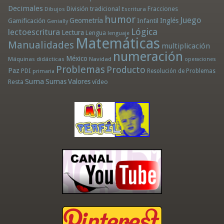
Decimales
División tradicional
Fracciones
Dibujos
Escritura
humor
Juego
Geometría
Infantil
Inglés
Gamificación
Genially
Lógica
lectoescritura
Lectura
Lengua
lenguaje
Matemáticas
Manualidades
multiplicación
numeración
México
Máquinas didácticas
Navidad
operaciones
Problemas
Producto
Paz
PDI
Resolución de Problemas
primaria
Suma
Sumas
Valores
Resta
vídeo