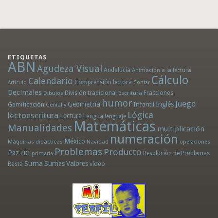
ETIQUETAS
ABN
Agudeza Visual
Andalucía
Animación a la lectura
Cálculo
Calendario
Comprensión lectora
Artículo
Contar
Decimales
División tradicional
Fracciones
Dibujos
Escritura
humor
Juego
Geometría
Infantil
Inglés
Gamificación
Genially
Lógica
lectoescritura
Lectura
Lengua
lenguaje
Matemáticas
Manualidades
multiplicación
numeración
México
Máquinas didácticas
Navidad
operaciones
Problemas
Producto
Paz
PDI
Resolución de Problemas
primaria
Suma
Sumas
Valores
Resta
vídeo