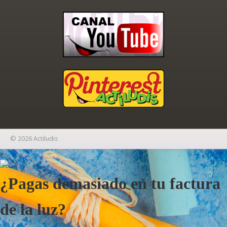
© 2026 Actiludis
×
¿Pagas demasiado en tu factura
de la luz?