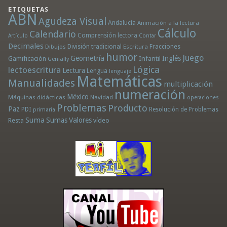
ETIQUETAS
ABN
Agudeza Visual
Andalucía
Animación a la lectura
Cálculo
Calendario
Comprensión lectora
Artículo
Contar
Decimales
División tradicional
Fracciones
Dibujos
Escritura
humor
Juego
Geometría
Infantil
Inglés
Gamificación
Genially
Lógica
lectoescritura
Lectura
Lengua
lenguaje
Matemáticas
Manualidades
multiplicación
numeración
México
Máquinas didácticas
Navidad
operaciones
Problemas
Producto
Paz
PDI
Resolución de Problemas
primaria
Suma
Sumas
Valores
Resta
vídeo