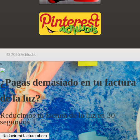
© 2026 Actiludis
×
¿Pagas demasiado en tu factura
de la luz?
Reducimos tu factura de la luz en 30
segundos
Reducir mi factura ahora