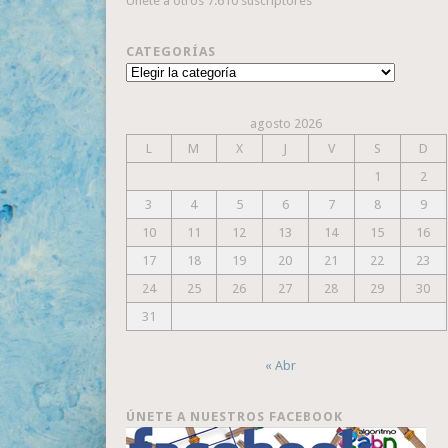
Únete a otros 7.610 suscriptores
CATEGORÍAS
Categorías
agosto 2026
L
M
X
J
V
S
D
1
2
3
4
5
6
7
8
9
10
11
12
13
14
15
16
17
18
19
20
21
22
23
24
25
26
27
28
29
30
31
« Abr
ÚNETE A NUESTROS FACEBOOK