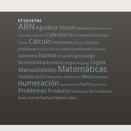
ETIQUETAS
ABN
Agudeza Visual
Andalucía
Animación a
Calendario
la lectura
Comprensión lectora
Artículo
Cálculo
Decimales
División
Dibujos
Contar
tradicional
Fracciones
Gamificación
Escritura
Genially
humor
Juego
Geometría
Infantil
Inglés
Lógica
lectoescritura
Lectura
Lengua
lenguaje
Matemáticas
Manualidades
multiplicación
México
Máquinas didácticas
Navidad
numeración
Paz
PDI
operaciones
primaria
Problemas
Producto
Resolución de Problemas
Suma
Sumas
Valores
Resta
vídeo