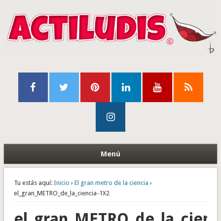
Menú
Tu estás aquí:
Inicio
›
El gran metro de la ciencia
›
el_gran_METRO_de_la_ciencia-1X2
el_gran_METRO_de_la_cienc