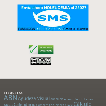
ETIQUETAS
ABN
Agudeza Visual
Andalucía
Animación a la lectura
Cálculo
Calendario
Comprensión lectora
Artículo
Contar