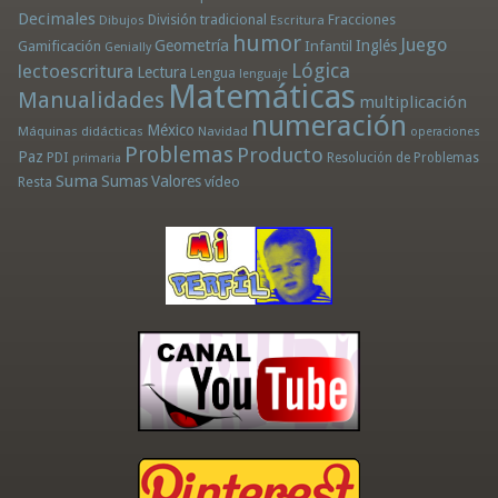
Decimales
División tradicional
Fracciones
Dibujos
Escritura
humor
Juego
Geometría
Infantil
Inglés
Gamificación
Genially
Lógica
lectoescritura
Lectura
Lengua
lenguaje
Matemáticas
Manualidades
multiplicación
numeración
México
Máquinas didácticas
Navidad
operaciones
Problemas
Producto
Paz
PDI
Resolución de Problemas
primaria
Suma
Sumas
Valores
Resta
vídeo