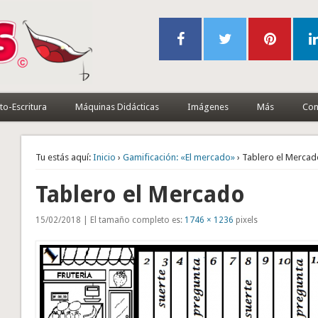
to-Escritura
Máquinas Didácticas
Imágenes
Más
Con
Tu estás aquí:
Inicio
›
Gamificación: «El mercado»
› Tablero el Merca
Tablero el Mercado
15/02/2018 | El tamaño completo es:
1746 × 1236
pixels