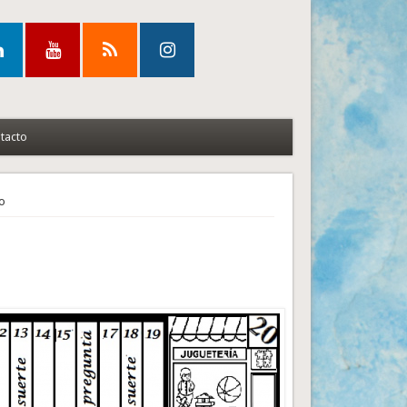
tacto
do