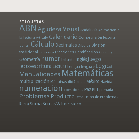
ETIQUETAS
ABN
Agudeza Visual
Andalucía
Animación a
Calendario
la lectura
Comprensión lectora
Artículo
Cálculo
Decimales
División
Dibujos
Contar
tradicional
Fracciones
Gamificación
Escritura
Genially
humor
Juego
Geometría
Infantil
Inglés
Lógica
lectoescritura
Lectura
Lengua
lenguaje
Matemáticas
Manualidades
multiplicación
México
Máquinas didácticas
Navidad
numeración
Paz
PDI
operaciones
primaria
Problemas
Producto
Resolución de Problemas
Suma
Sumas
Valores
Resta
vídeo