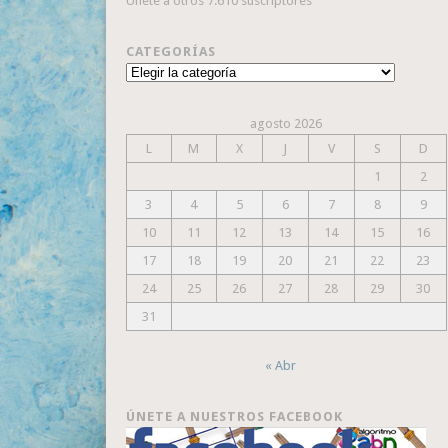
Únete a otros 7.610 suscriptores
CATEGORÍAS
Categorías
agosto 2026
L
M
X
J
V
S
D
1
2
3
4
5
6
7
8
9
10
11
12
13
14
15
16
17
18
19
20
21
22
23
24
25
26
27
28
29
30
31
« Abr
ÚNETE A NUESTROS FACEBOOK