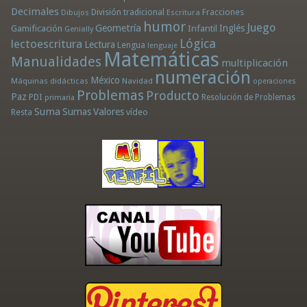
Decimales
División tradicional
Fracciones
Dibujos
Escritura
humor
Juego
Geometría
Infantil
Inglés
Gamificación
Genially
Lógica
lectoescritura
Lectura
Lengua
lenguaje
Matemáticas
Manualidades
multiplicación
numeración
México
Máquinas didácticas
Navidad
operaciones
Problemas
Producto
Paz
PDI
Resolución de Problemas
primaria
Suma
Sumas
Valores
Resta
vídeo