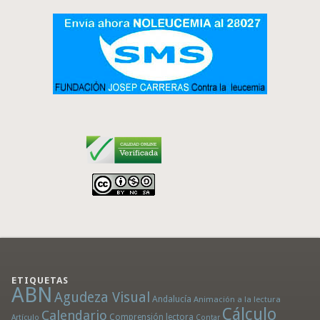
ETIQUETAS
ABN
Agudeza Visual
Andalucía
Animación a la lectura
Cálculo
Calendario
Comprensión lectora
Artículo
Contar