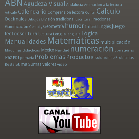
ABN
Agudeza Visual
Andalucía
Animación a la lectura
Cálculo
Calendario
Comprensión lectora
Artículo
Contar
Decimales
División tradicional
Fracciones
Dibujos
Escritura
humor
Juego
Geometría
Infantil
Inglés
Gamificación
Genially
Lógica
lectoescritura
Lectura
Lengua
lenguaje
Matemáticas
Manualidades
multiplicación
numeración
México
Máquinas didácticas
Navidad
operaciones
Problemas
Producto
Paz
PDI
Resolución de Problemas
primaria
Suma
Sumas
Valores
Resta
vídeo