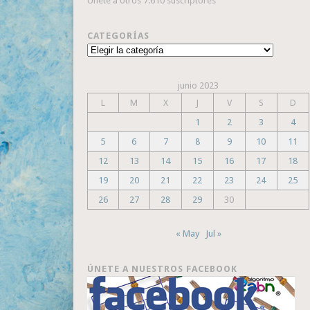
Únete a otros 7.610 suscriptores
CATEGORÍAS
Categorías
junio 2023
L
M
X
J
V
S
D
1
2
3
4
5
6
7
8
9
10
11
12
13
14
15
16
17
18
19
20
21
22
23
24
25
26
27
28
29
30
« May
Jul »
ÚNETE A NUESTROS FACEBOOK