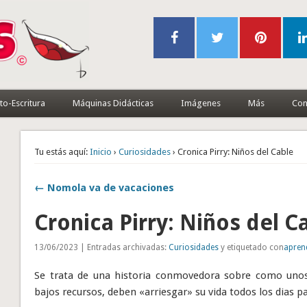
to-Escritura
Máquinas Didácticas
Imágenes
Más
Con
Tu estás aquí:
Inicio
›
Curiosidades
› Cronica Pirry: Niños del Cable
← Nomola va de vacaciones
Cronica Pirry: Niños del C
13/06/2023 | Entradas archivadas:
Curiosidades
y etiquetado con
apren
Se trata de una historia conmovedora sobre como uno
bajos recursos, deben «arriesgar» su vida todos los dias pa