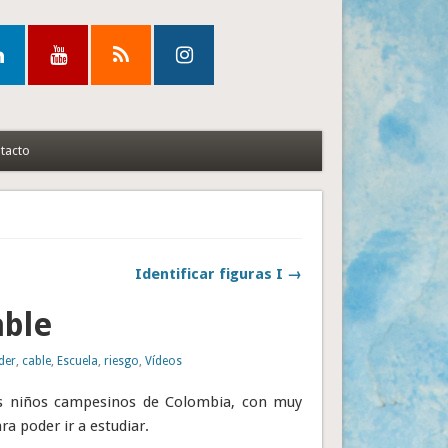
tacto
Identificar figuras I →
able
der
,
cable
,
Escuela
,
riesgo
,
Vídeos
s niños campesinos de Colombia, con muy
ra poder ir a estudiar.