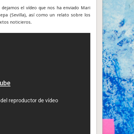
s dejamos el vídeo que nos ha enviado Mari
epa (Sevilla), así como un relato sobre los
extos noticieros.