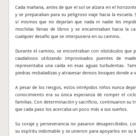
Cada mañana, antes de que el sol se alzara en el horizon
y se preparaban para su peligroso viaje hacia la escuela
sí mismos que no dejarían que nada ni nadie les impid
mochilas llenas de libros y se encaminaban hacia la car
cualquier desafío que se interpusiera en su camino.
Durante el camino, se encontraban con obstáculos que po
caudalosos utilizando improvisados puentes de made
representaba una caída en esas aguas turbulentas. Tam
piedras resbaladizas y atravesar densos bosques donde a 
A pesar de los riesgos, estos intrépidos niños nunca deja
conocimiento era su única esperanza de romper el cicl
familias. Con determinación y sacrificio, continuaron su tr
que cada paso los acercaba un poco más a sus sueños.
Su coraje y perseverancia no pasaron desapercibidos. L
su espíritu indomable y se unieron para apoyarlos en su 