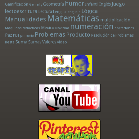
humor
Juego
Geometría
Infantil
Inglés
Gamificación
Genially
Lógica
lectoescritura
Lectura
Lengua
lenguaje
Matemáticas
Manualidades
multiplicación
numeración
México
Máquinas didácticas
Navidad
operaciones
Problemas
Producto
Paz
PDI
Resolución de Problemas
primaria
Suma
Sumas
Valores
Resta
vídeo