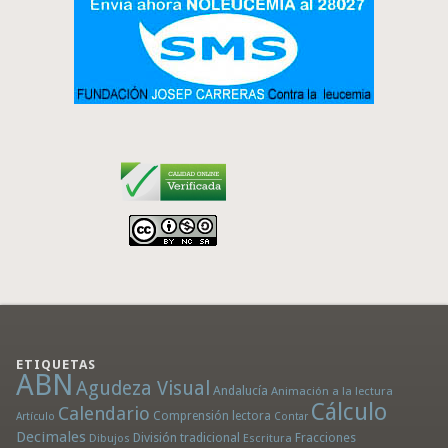
ETIQUETAS
ABN
Agudeza Visual
Andalucía
Animación a la lectura
Cálculo
Calendario
Comprensión lectora
Artículo
Contar
Decimales
División tradicional
Fracciones
Dibujos
Escritura