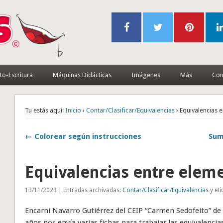
to-Escritura
Máquinas Didácticas
Imágenes
Más
Con
Tu estás aquí:
Inicio
›
Contar/Clasificar/Equivalencias
› Equivalencias 
← Colorear según instrucciones
Sum
Equivalencias entre elem
13/11/2023 | Entradas archivadas:
Contar/Clasificar/Equivalencias
y et
Encarni Navarro Gutiérrez del CEIP “Carmen Sedofeito” de C
años nos envía varias fichas para trabajar las equivalencia