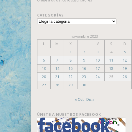
Únete a otros 7.610 suscriptores
CATEGORÍAS
Categorías
noviembre 2023
L
M
X
J
V
S
D
1
2
3
4
5
6
7
8
9
10
11
12
13
14
15
16
17
18
19
20
21
22
23
24
25
26
27
28
29
30
« Oct
Dic »
ÚNETE A NUESTROS FACEBOOK