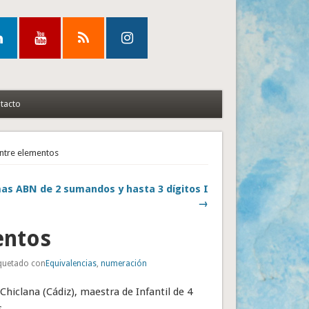
tacto
entre elementos
as ABN de 2 sumandos y hasta 3 dígitos I
→
entos
iquetado con
Equivalencias
,
numeración
hiclana (Cádiz), maestra de Infantil de 4
s.