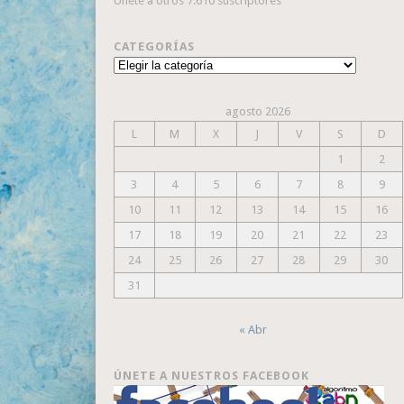
Únete a otros 7.610 suscriptores
CATEGORÍAS
Categorías
agosto 2026
L
M
X
J
V
S
D
1
2
3
4
5
6
7
8
9
10
11
12
13
14
15
16
17
18
19
20
21
22
23
24
25
26
27
28
29
30
31
« Abr
ÚNETE A NUESTROS FACEBOOK