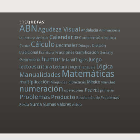
ETIQUETAS
ABN
Agudeza Visual
Andalucía
Animación a
Calendario
la lectura
Comprensión lectora
Artículo
Cálculo
Decimales
División
Dibujos
Contar
tradicional
Fracciones
Gamificación
Escritura
Genially
humor
Juego
Geometría
Infantil
Inglés
Lógica
lectoescritura
Lectura
Lengua
lenguaje
Matemáticas
Manualidades
multiplicación
México
Máquinas didácticas
Navidad
numeración
Paz
PDI
operaciones
primaria
Problemas
Producto
Resolución de Problemas
Suma
Sumas
Valores
Resta
vídeo