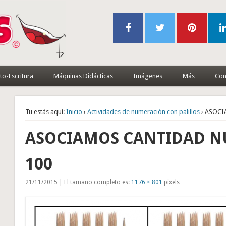
to-Escritura
Máquinas Didácticas
Imágenes
Más
Con
Tu estás aquí:
Inicio
›
Actividades de numeración con palillos
› ASOCI
ASOCIAMOS CANTIDAD NÚ
100
21/11/2015 | El tamaño completo es:
1176 × 801
pixels