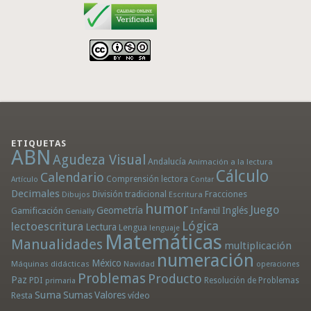
ETIQUETAS
ABN
Agudeza Visual
Andalucía
Animación a la lectura
Cálculo
Calendario
Comprensión lectora
Artículo
Contar
Decimales
División tradicional
Fracciones
Dibujos
Escritura
humor
Juego
Geometría
Infantil
Inglés
Gamificación
Genially
Lógica
lectoescritura
Lectura
Lengua
lenguaje
Matemáticas
Manualidades
multiplicación
numeración
México
Máquinas didácticas
Navidad
operaciones
Problemas
Producto
Paz
PDI
Resolución de Problemas
primaria
Suma
Sumas
Valores
Resta
vídeo