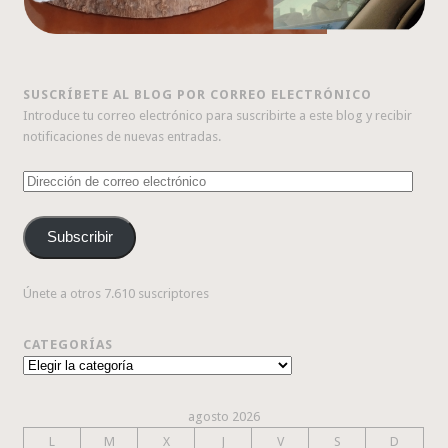
SUSCRÍBETE AL BLOG POR CORREO ELECTRÓNICO
Introduce tu correo electrónico para suscribirte a este blog y recibir
notificaciones de nuevas entradas.
Dirección
de
correo
Subscribir
electrónico
Únete a otros 7.610 suscriptores
CATEGORÍAS
Categorías
agosto 2026
L
M
X
J
V
S
D