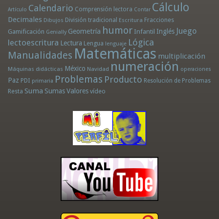
Cálculo
Calendario
Comprensión lectora
Artículo
Contar
Decimales
División tradicional
Fracciones
Dibujos
Escritura
humor
Juego
Geometría
Infantil
Inglés
Gamificación
Genially
Lógica
lectoescritura
Lectura
Lengua
lenguaje
Matemáticas
Manualidades
multiplicación
numeración
México
Máquinas didácticas
Navidad
operaciones
Problemas
Producto
Paz
PDI
Resolución de Problemas
primaria
Suma
Sumas
Valores
Resta
vídeo