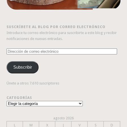
SUSCRÍBETE AL BLOG POR CORREO ELECTRÓNICO
Introduce tu correo electrónico para suscribirte a este blog y recibir
notificaciones de nuevas entradas.
Dirección
de
correo
Subscribir
electrónico
Únete a otros 7.610 suscriptores
CATEGORÍAS
Categorías
agosto 2026
L
M
X
J
V
S
D