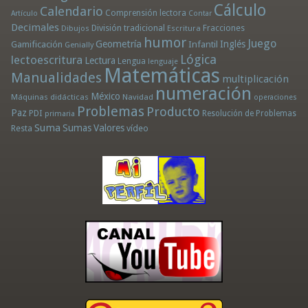
Cálculo
Calendario
Comprensión lectora
Artículo
Contar
Decimales
División tradicional
Fracciones
Dibujos
Escritura
humor
Juego
Geometría
Infantil
Inglés
Gamificación
Genially
Lógica
lectoescritura
Lectura
Lengua
lenguaje
Matemáticas
Manualidades
multiplicación
numeración
México
Máquinas didácticas
Navidad
operaciones
Problemas
Producto
Paz
PDI
Resolución de Problemas
primaria
Suma
Sumas
Valores
Resta
vídeo