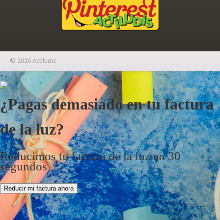
© 2026 Actiludis
×
¿Pagas demasiado en tu factura
de la luz?
Reducimos tu factura de la luz en 30
segundos
Reducir mi factura ahora