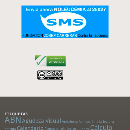
ETIQUETAS
ABN
Agudeza Visual
Andalucía
Animación a la lectura
Cálculo
Calendario
Comprensión lectora
Artículo
Contar