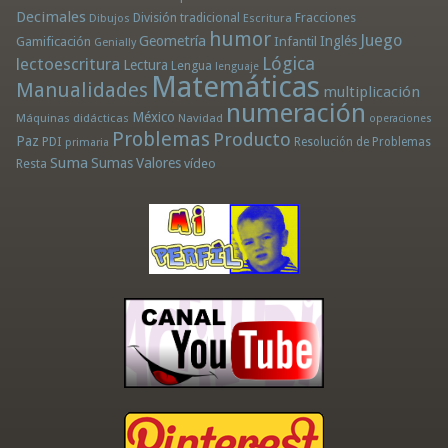
Decimales
División tradicional
Fracciones
Dibujos
Escritura
humor
Juego
Geometría
Infantil
Inglés
Gamificación
Genially
Lógica
lectoescritura
Lectura
Lengua
lenguaje
Matemáticas
Manualidades
multiplicación
numeración
México
Máquinas didácticas
Navidad
operaciones
Problemas
Producto
Paz
PDI
Resolución de Problemas
primaria
Suma
Sumas
Valores
Resta
vídeo