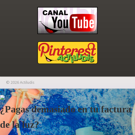
© 2026 Actiludis
×
¿Pagas demasiado en tu factura
de la luz?