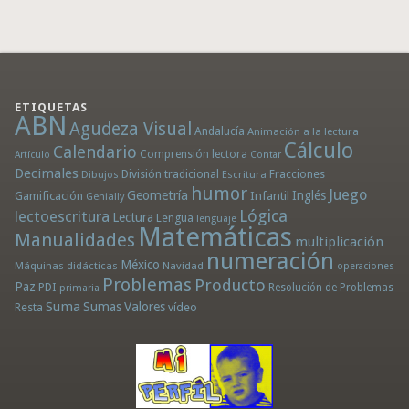
ETIQUETAS
ABN
Agudeza Visual
Andalucía
Animación a la lectura
Cálculo
Calendario
Comprensión lectora
Artículo
Contar
Decimales
División tradicional
Fracciones
Dibujos
Escritura
humor
Juego
Geometría
Infantil
Inglés
Gamificación
Genially
Lógica
lectoescritura
Lectura
Lengua
lenguaje
Matemáticas
Manualidades
multiplicación
numeración
México
Máquinas didácticas
Navidad
operaciones
Problemas
Producto
Paz
PDI
Resolución de Problemas
primaria
Suma
Sumas
Valores
Resta
vídeo