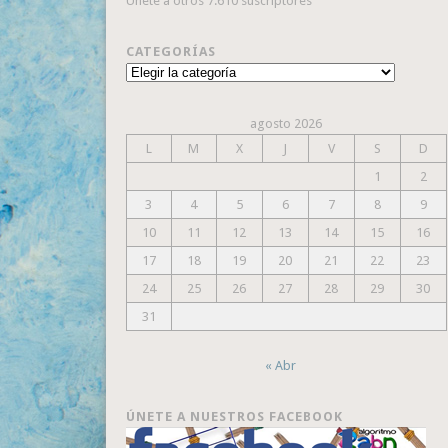
Únete a otros 7.610 suscriptores
CATEGORÍAS
Categorías
agosto 2026
L
M
X
J
V
S
D
1
2
3
4
5
6
7
8
9
10
11
12
13
14
15
16
17
18
19
20
21
22
23
24
25
26
27
28
29
30
31
« Abr
ÚNETE A NUESTROS FACEBOOK