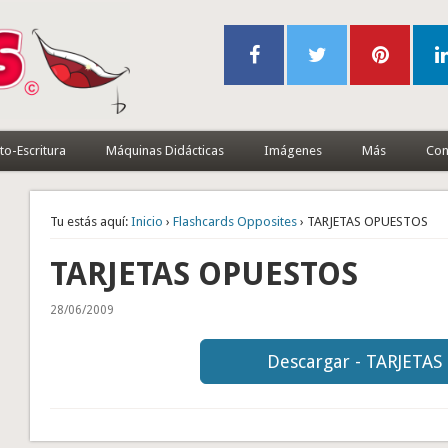
to-Escritura
Máquinas Didácticas
Imágenes
Más
Con
Tu estás aquí:
Inicio
›
Flashcards Opposites
› TARJETAS OPUESTOS
TARJETAS OPUESTOS
28/06/2009
Descargar - TARJETA