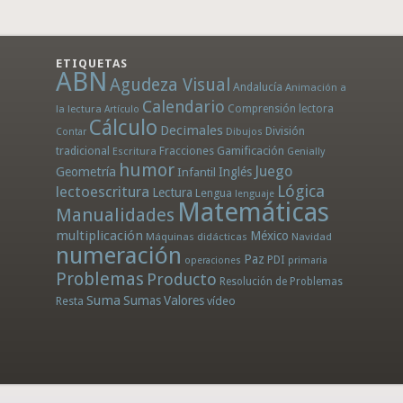
ETIQUETAS
ABN
Agudeza Visual
Andalucía
Animación a
Calendario
la lectura
Comprensión lectora
Artículo
Cálculo
Decimales
División
Dibujos
Contar
tradicional
Fracciones
Gamificación
Escritura
Genially
humor
Juego
Geometría
Infantil
Inglés
Lógica
lectoescritura
Lectura
Lengua
lenguaje
Matemáticas
Manualidades
multiplicación
México
Máquinas didácticas
Navidad
numeración
Paz
PDI
operaciones
primaria
Problemas
Producto
Resolución de Problemas
Suma
Sumas
Valores
Resta
vídeo