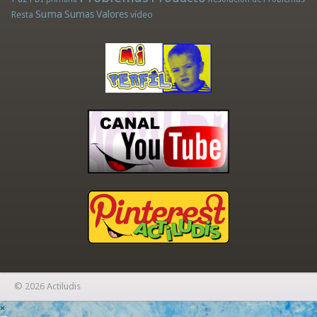
Suma
Sumas
Valores
Resta
vídeo
© 2026 Actiludis
×