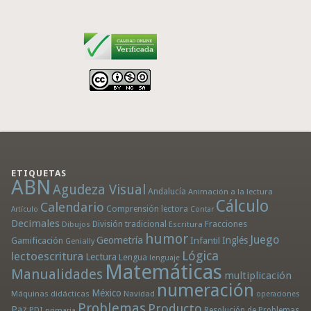
ETIQUETAS
ABN
Agudeza Visual
Andalucía
Animación a la lectura
Cálculo
Calendario
Comprensión lectora
Artículo
Contar
Decimales
División tradicional
Fracciones
Dibujos
Escritura
humor
Juego
Geometría
Infantil
Inglés
Gamificación
Genially
Lógica
lectoescritura
Lectura
Lengua
lenguaje
Matemáticas
Manualidades
multiplicación
numeración
México
Máquinas didácticas
Navidad
operaciones
Problemas
Producto
Paz
PDI
Resolución de Problemas
primaria