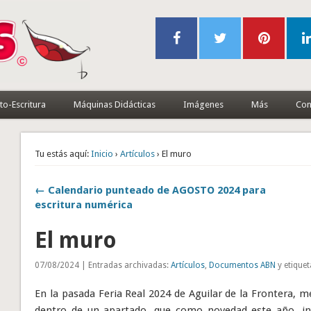
to-Escritura
Máquinas Didácticas
Imágenes
Más
Con
Tu estás aquí:
Inicio
›
Artículos
› El muro
← Calendario punteado de AGOSTO 2024 para
escritura numérica
El muro
07/08/2024 | Entradas archivadas:
Artículos
,
Documentos ABN
y etique
En la pasada Feria Real 2024 de Aguilar de la Frontera, me 
dentro de un apartado, que como novedad este año, inc