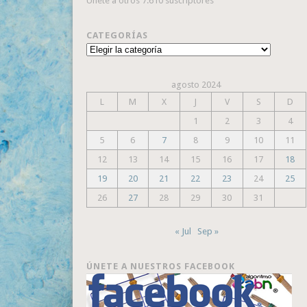
Únete a otros 7.610 suscriptores
CATEGORÍAS
Categorías
agosto 2024
L
M
X
J
V
S
D
1
2
3
4
5
6
7
8
9
10
11
12
13
14
15
16
17
18
19
20
21
22
23
24
25
26
27
28
29
30
31
« Jul
Sep »
ÚNETE A NUESTROS FACEBOOK