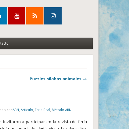
tacto
Puzzles sílabas animales →
tado con
ABN
,
Artículo
,
Feria Real
,
Método ABN
invitaron a participar en la revista de feria
luía un apartado dedicado a la educación.