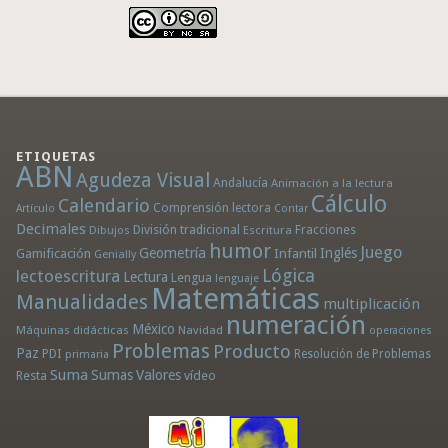
ETIQUETAS
ABN
Agudeza Visual
Andalucía
Animación a la lectura
Cálculo
Calendario
Comprensión lectora
Artículo
Contar
Decimales
División tradicional
Fracciones
Dibujos
Escritura
humor
Juego
Geometría
Infantil
Inglés
Gamificación
Genially
Lógica
lectoescritura
Lectura
Lengua
lenguaje
Matemáticas
Manualidades
multiplicación
numeración
México
Máquinas didácticas
Navidad
operaciones
Problemas
Producto
Paz
PDI
Resolución de Problemas
primaria
Suma
Sumas
Valores
Resta
vídeo