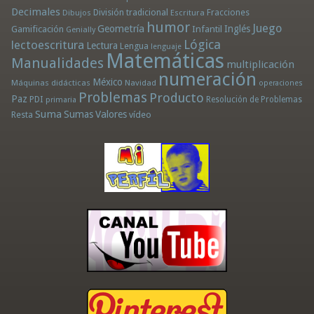
Decimales
División tradicional
Fracciones
Dibujos
Escritura
humor
Juego
Geometría
Infantil
Inglés
Gamificación
Genially
Lógica
lectoescritura
Lectura
Lengua
lenguaje
Matemáticas
Manualidades
multiplicación
numeración
México
Máquinas didácticas
Navidad
operaciones
Problemas
Producto
Paz
PDI
Resolución de Problemas
primaria
Suma
Sumas
Valores
Resta
vídeo