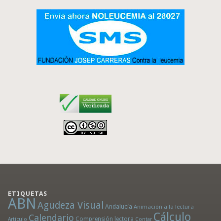
ETIQUETAS
ABN
Agudeza Visual
Andalucía
Animación a la lectura
Cálculo
Calendario
Comprensión lectora
Artículo
Contar