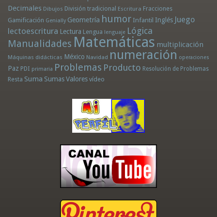
Decimales
División tradicional
Fracciones
Dibujos
Escritura
humor
Juego
Geometría
Infantil
Inglés
Gamificación
Genially
Lógica
lectoescritura
Lectura
Lengua
lenguaje
Matemáticas
Manualidades
multiplicación
numeración
México
Máquinas didácticas
Navidad
operaciones
Problemas
Producto
Paz
PDI
Resolución de Problemas
primaria
Suma
Sumas
Valores
Resta
vídeo