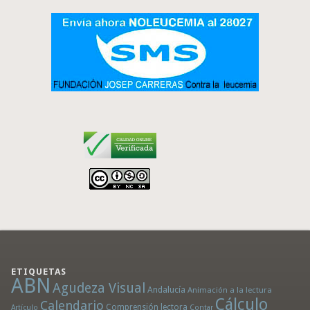
ETIQUETAS
ABN
Agudeza Visual
Andalucía
Animación a la lectura
Cálculo
Calendario
Comprensión lectora
Artículo
Contar