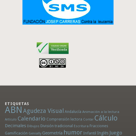
ETIQUETAS
ABN
Agudeza Visual
Andalucía
Animación a la lectura
Cálculo
Calendario
Comprensión lectora
Artículo
Contar
Decimales
División tradicional
Fracciones
Dibujos
Escritura
humor
Juego
Geometría
Infantil
Inglés
Gamificación
Genially