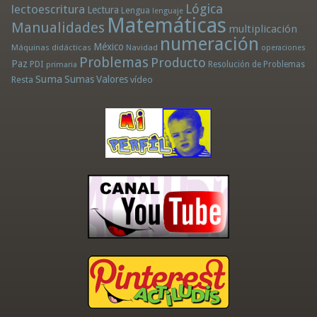
Lógica
lectoescritura
Lectura
Lengua
lenguaje
Matemáticas
Manualidades
multiplicación
numeración
México
Máquinas didácticas
Navidad
operaciones
Problemas
Producto
Paz
PDI
Resolución de Problemas
primaria
Suma
Sumas
Valores
Resta
vídeo