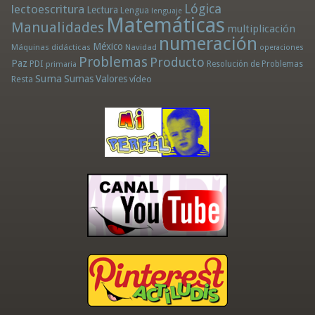
Lógica
lectoescritura
Lectura
Lengua
lenguaje
Matemáticas
Manualidades
multiplicación
numeración
México
Máquinas didácticas
Navidad
operaciones
Problemas
Producto
Paz
PDI
Resolución de Problemas
primaria
Suma
Sumas
Valores
Resta
vídeo