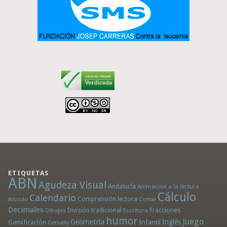
ETIQUETAS
ABN
Agudeza Visual
Andalucía
Animación a la lectura
Cálculo
Calendario
Comprensión lectora
Artículo
Contar
Decimales
División tradicional
Fracciones
Dibujos
Escritura
humor
Juego
Geometría
Infantil
Inglés
Gamificación
Genially