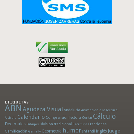
ETIQUETAS
ABN
Agudeza Visual
Andalucía
Animación a la lectura
Cálculo
Calendario
Comprensión lectora
Artículo
Contar
Decimales
División tradicional
Fracciones
Dibujos
Escritura
humor
Juego
Geometría
Infantil
Inglés
Gamificación
Genially