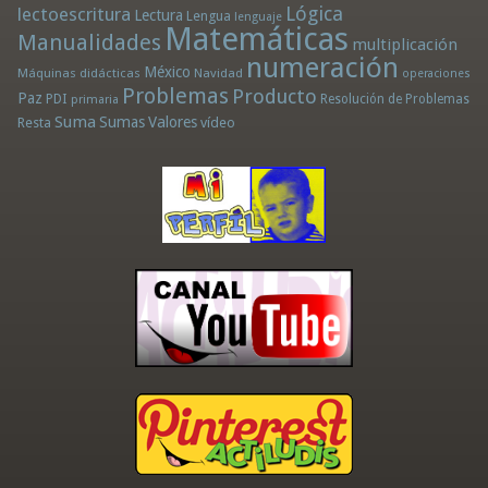
Lógica
lectoescritura
Lectura
Lengua
lenguaje
Matemáticas
Manualidades
multiplicación
numeración
México
Máquinas didácticas
Navidad
operaciones
Problemas
Producto
Paz
PDI
Resolución de Problemas
primaria
Suma
Sumas
Valores
Resta
vídeo