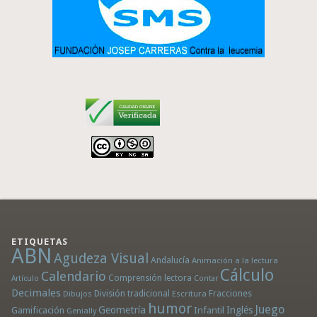
ETIQUETAS
ABN
Agudeza Visual
Andalucía
Animación a la lectura
Cálculo
Calendario
Comprensión lectora
Artículo
Contar
Decimales
División tradicional
Fracciones
Dibujos
Escritura
humor
Juego
Geometría
Infantil
Inglés
Gamificación
Genially