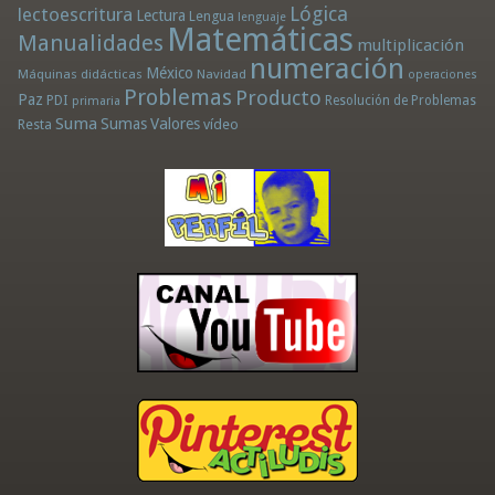
Lógica
lectoescritura
Lectura
Lengua
lenguaje
Matemáticas
Manualidades
multiplicación
numeración
México
Máquinas didácticas
Navidad
operaciones
Problemas
Producto
Paz
PDI
Resolución de Problemas
primaria
Suma
Sumas
Valores
Resta
vídeo