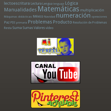
Lógica
lectoescritura
Lectura
Lengua
lenguaje
Matemáticas
Manualidades
multiplicación
numeración
México
Máquinas didácticas
Navidad
operaciones
Problemas
Producto
Paz
PDI
Resolución de Problemas
primaria
Suma
Sumas
Valores
Resta
vídeo