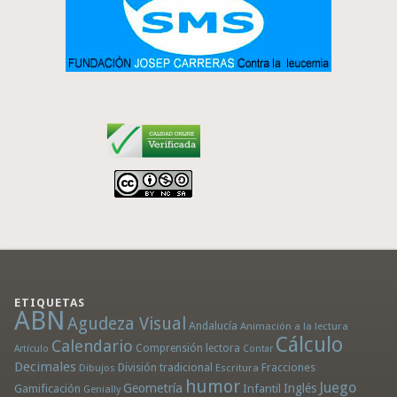
ETIQUETAS
ABN
Agudeza Visual
Andalucía
Animación a la lectura
Cálculo
Calendario
Comprensión lectora
Artículo
Contar
Decimales
División tradicional
Fracciones
Dibujos
Escritura
humor
Juego
Geometría
Infantil
Inglés
Gamificación
Genially