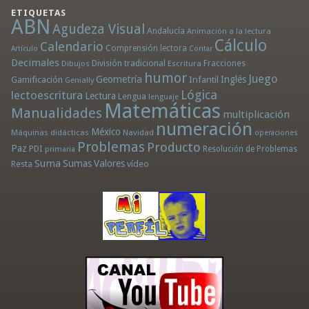
ETIQUETAS
ABN
Agudeza Visual
Andalucía
Animación a la lectura
Cálculo
Calendario
Comprensión lectora
Artículo
Contar
Decimales
División tradicional
Fracciones
Dibujos
Escritura
humor
Juego
Geometría
Infantil
Inglés
Gamificación
Genially
Lógica
lectoescritura
Lectura
Lengua
lenguaje
Matemáticas
Manualidades
multiplicación
numeración
México
Máquinas didácticas
Navidad
operaciones
Problemas
Producto
Paz
PDI
Resolución de Problemas
primaria
Suma
Sumas
Valores
Resta
vídeo