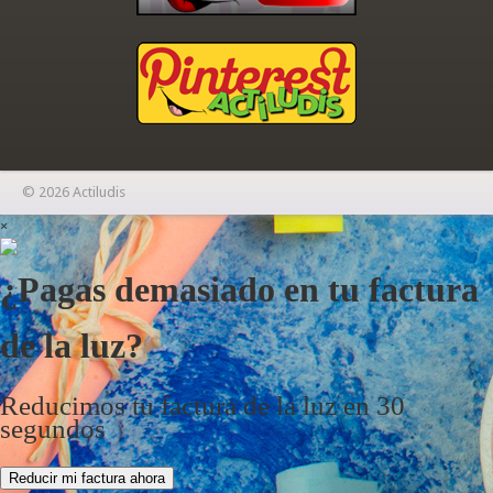
© 2026 Actiludis
×
¿Pagas demasiado en tu factura
de la luz?
Reducimos tu factura de la luz en 30
segundos
Reducir mi factura ahora