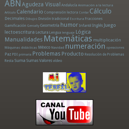
ABN
Agudeza Visual
Andalucía
Animación a la lectura
Cálculo
Calendario
Comprensión lectora
Artículo
Contar
Decimales
División tradicional
Fracciones
Dibujos
Escritura
humor
Juego
Geometría
Infantil
Inglés
Gamificación
Genially
Lógica
lectoescritura
Lectura
Lengua
lenguaje
Matemáticas
Manualidades
multiplicación
numeración
México
Máquinas didácticas
Navidad
operaciones
Problemas
Producto
Paz
PDI
Resolución de Problemas
primaria
Suma
Sumas
Valores
Resta
vídeo