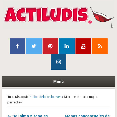
Menú
Tu estás aquí:
Inicio
›
Relatos breves
› Microrelato: «La mujer
perfecta»
← “Mi alma gitana es
Mapas conceptuales de