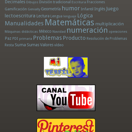
Decimales
División tradicional
Fracciones
Dibujos
Escritura
humor
Juego
Geometría
Infantil
Inglés
Gamificación
Genially
Lógica
lectoescritura
Lectura
Lengua
lenguaje
Matemáticas
Manualidades
multiplicación
numeración
México
Máquinas didácticas
Navidad
operaciones
Problemas
Producto
Paz
PDI
Resolución de Problemas
primaria
Suma
Sumas
Valores
Resta
vídeo