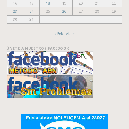
16
17
18
19
20
21
22
23
24
25
26
27
28
29
30
31
« Feb
Abr »
ÚNETE A NUESTROS FACEBOOK