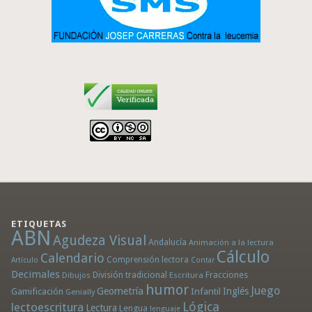
ETIQUETAS
ABN
Agudeza Visual
Andalucía
Animación a la lectura
Cálculo
Calendario
Comprensión lectora
Artículo
Contar
Decimales
División tradicional
Fracciones
Dibujos
Escritura
humor
Juego
Geometría
Infantil
Inglés
Gamificación
Genially
Lógica
lectoescritura
Lectura
Lengua
lenguaje