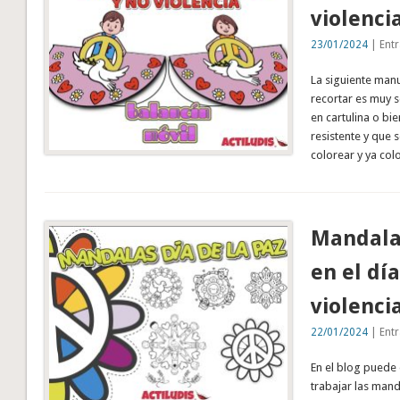
violenci
23/01/2024
| Entr
La siguiente manu
recortar es muy s
en cartulina o bi
resistente y que 
colorear y ya co
Mandala
en el dí
violenci
22/01/2024
| Entr
En el blog puede
trabajar las man