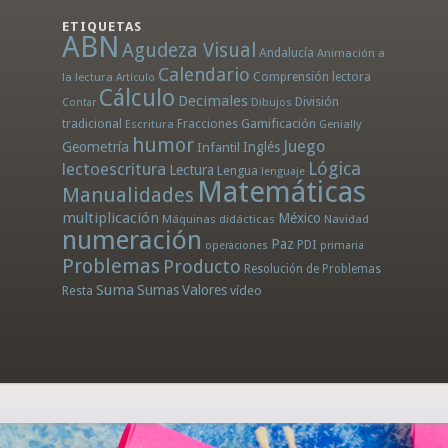
ETIQUETAS
ABN
Agudeza Visual
Andalucía
Animación a
Calendario
la lectura
Comprensión lectora
Artículo
Cálculo
Decimales
División
Dibujos
Contar
tradicional
Fracciones
Gamificación
Escritura
Genially
humor
Juego
Geometría
Infantil
Inglés
Lógica
lectoescritura
Lectura
Lengua
lenguaje
Matemáticas
Manualidades
multiplicación
México
Máquinas didácticas
Navidad
numeración
Paz
PDI
operaciones
primaria
Problemas
Producto
Resolución de Problemas
Suma
Sumas
Valores
Resta
vídeo