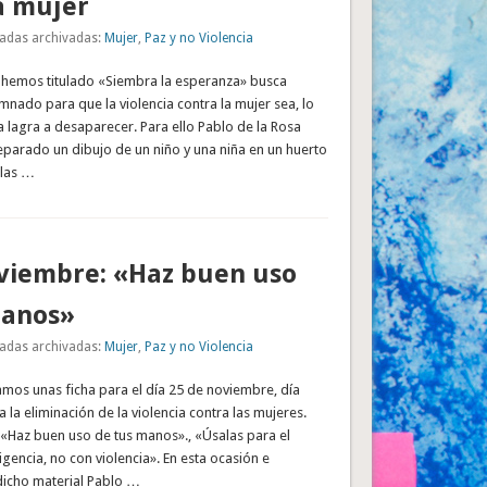
a mujer
adas archivadas:
Mujer
,
Paz y no Violencia
e hemos titulado «Siembra la esperanza» busca
umnado para que la violencia contra la mujer sea, lo
a lagra a desaparecer. Para ello Pablo de la Rosa
eparado un dibujo de un niño y una niña en un huerto
las …
viembre: «Haz buen uso
manos»
adas archivadas:
Mujer
,
Paz y no Violencia
amos unas ficha para el día 25 de noviembre, día
 la eliminación de la violencia contra las mujeres.
 «Haz buen uso de tus manos»., «Úsalas para el
igencia, no con violencia». En esta ocasión e
dicho material Pablo …