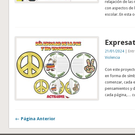
relajación de la
con aspectos de l
escolar. En esta 
Expresat
21/01/2024
| Entr
Violencia
Con este proyecto
en forma de símbo
comenzar, cada es
pensamientos y d
cada página,… cu
← Página Anterior