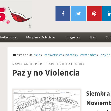
to-Escritura
Máquinas Didácticas
Imágenes
Más
Con
Tu estás aquí:
Inicio
›
Transversales
›
Eventos y Festividades
›
Paz y no
NAVEGANDO POR EL ARCHIVO CATEGORY
Paz y no Violencia
Siembra 
Noviembr