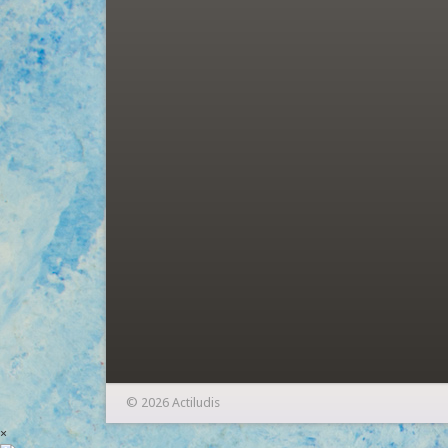
© 2026 Actiludis
×