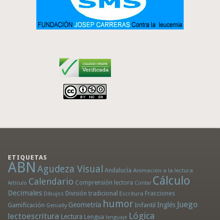
ETIQUETAS
ABN
Agudeza Visual
Andalucía
Animación a la lectura
Cálculo
Calendario
Comprensión lectora
Artículo
Contar
Decimales
División tradicional
Fracciones
Dibujos
Escritura
humor
Juego
Geometría
Infantil
Inglés
Gamificación
Genially
Lógica
lectoescritura
Lectura
Lengua
lenguaje