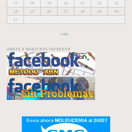
17
18
19
20
21
22
23
24
25
26
27
28
29
30
31
« Abr
ÚNETE A NUESTROS FACEBOOK