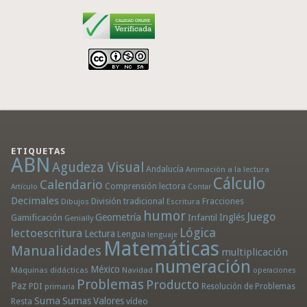
ETIQUETAS
ABN
Agudeza Visual
Andalucía
Animación a la lectura
Cálculo
Calendario
Comprensión lectora
Artículo
Contar
Decimales
División tradicional
Fracciones
Dibujos
Escritura
humor
Juego
Geometría
Infantil
Inglés
Gamificación
Genially
Lógica
lectoescritura
Lectura
Lengua
lenguaje
Matemáticas
Manualidades
multiplicación
numeración
México
Máquinas didácticas
Navidad
operaciones
Problemas
Producto
Paz
PDI
Resolución de Problemas
primaria
Suma
Sumas
Valores
Resta
vídeo