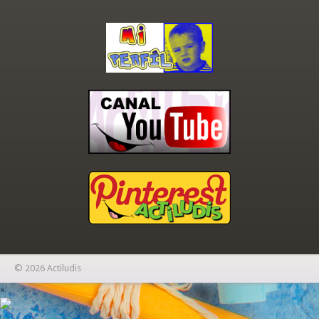
© 2026 Actiludis
×