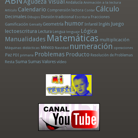
ABN
Agudeza Visual
Andalucía
Animación a la lectura
Cálculo
Calendario
Comprensión lectora
Artículo
Contar
Decimales
División tradicional
Fracciones
Dibujos
Escritura
humor
Juego
Geometría
Infantil
Inglés
Gamificación
Genially
Lógica
lectoescritura
Lectura
Lengua
lenguaje
Matemáticas
Manualidades
multiplicación
numeración
México
Máquinas didácticas
Navidad
operaciones
Problemas
Producto
Paz
PDI
Resolución de Problemas
primaria
Suma
Sumas
Valores
Resta
vídeo