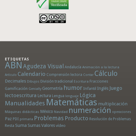
ETIQUETAS
ABN
Agudeza Visual
Andalucía
Animación a la lectura
Cálculo
Calendario
Comprensión lectora
Artículo
Contar
Decimales
División tradicional
Fracciones
Dibujos
Escritura
humor
Juego
Geometría
Infantil
Inglés
Gamificación
Genially
Lógica
lectoescritura
Lectura
Lengua
lenguaje
Matemáticas
Manualidades
multiplicación
numeración
México
Máquinas didácticas
Navidad
operaciones
Problemas
Producto
Paz
PDI
Resolución de Problemas
primaria
Suma
Sumas
Valores
Resta
vídeo