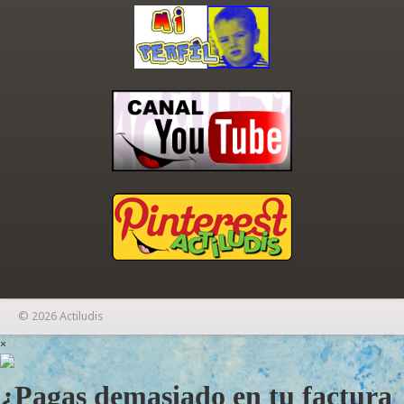
© 2026 Actiludis
×
¿Pagas demasiado en tu factura