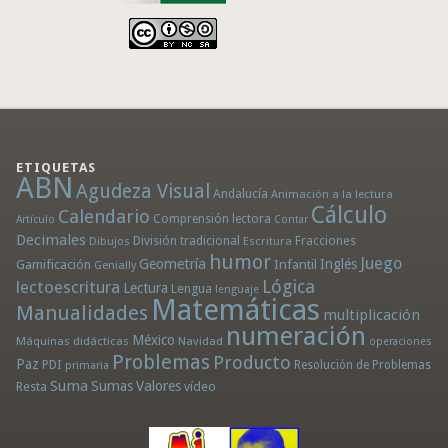
ETIQUETAS
ABN
Agudeza Visual
Andalucía
Animación a la lectura
Cálculo
Calendario
Comprensión lectora
Artículo
Contar
Decimales
División tradicional
Fracciones
Dibujos
Escritura
humor
Juego
Geometría
Infantil
Inglés
Gamificación
Genially
Lógica
lectoescritura
Lectura
Lengua
lenguaje
Matemáticas
Manualidades
multiplicación
numeración
México
Máquinas didácticas
Navidad
operaciones
Problemas
Producto
Paz
PDI
Resolución de Problemas
primaria
Suma
Sumas
Valores
Resta
vídeo