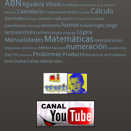
ABN
Agudeza Visual
Andalucía
Animación a la lectura
Cálculo
Calendario
Comprensión lectora
Artículo
Contar
Decimales
División tradicional
Fracciones
Dibujos
Escritura
humor
Juego
Geometría
Infantil
Inglés
Gamificación
Genially
Lógica
lectoescritura
Lectura
Lengua
lenguaje
Matemáticas
Manualidades
multiplicación
numeración
México
Máquinas didácticas
Navidad
operaciones
Problemas
Producto
Paz
PDI
Resolución de Problemas
primaria
Suma
Sumas
Valores
Resta
vídeo