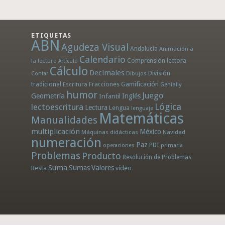
ETIQUETAS
ABN
Agudeza Visual
Andalucía
Animación a
Calendario
la lectura
Comprensión lectora
Artículo
Cálculo
Decimales
División
Dibujos
Contar
tradicional
Fracciones
Gamificación
Escritura
Genially
humor
Juego
Geometría
Infantil
Inglés
Lógica
lectoescritura
Lectura
Lengua
lenguaje
Matemáticas
Manualidades
multiplicación
México
Máquinas didácticas
Navidad
numeración
Paz
PDI
operaciones
primaria
Problemas
Producto
Resolución de Problemas
Suma
Sumas
Valores
Resta
vídeo