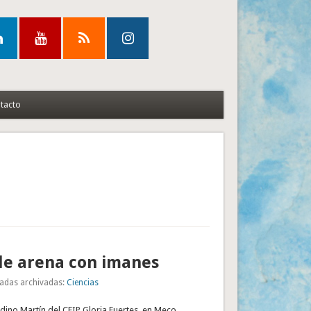
tacto
de arena con imanes
adas archivadas:
Ciencias
dino Martín del CEIP Gloria Fuertes, en Meco