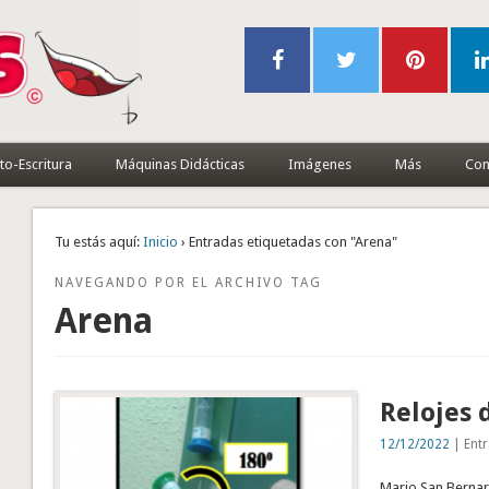
to-Escritura
Máquinas Didácticas
Imágenes
Más
Con
Tu estás aquí:
Inicio
› Entradas etiquetadas con "Arena"
NAVEGANDO POR EL ARCHIVO TAG
Arena
Relojes 
12/12/2022
| Entr
Mario San Bernar