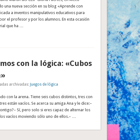
do una nueva sección en su blog «Aprende con
icada a inventos manipulativos educativos para
a por el profesor y por los alumnos. En esta ocasión
rial que ha …
os con la lógica: «Cubos
a»
adas archivadas:
Juegos de lógica
do con la arena. Tiene seis cubos distintos, tres con
tres están vacíos. Se acerca su amiga Ana y le dice:–
ontigo?– Sí, pero solo si eres capaz de alternar los
 los vacíos moviendo sólo uno de ellos.– …