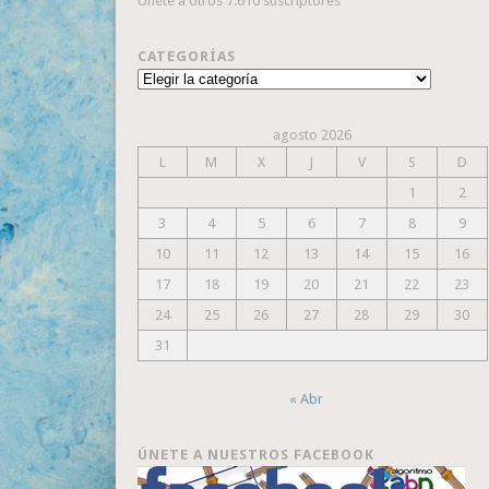
Únete a otros 7.610 suscriptores
CATEGORÍAS
Categorías
agosto 2026
L
M
X
J
V
S
D
1
2
3
4
5
6
7
8
9
10
11
12
13
14
15
16
17
18
19
20
21
22
23
24
25
26
27
28
29
30
31
« Abr
ÚNETE A NUESTROS FACEBOOK