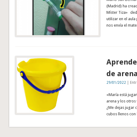
(Madrid) ha crea
Míster Tiza» ded
utilizar en el aul
nos envía el mate
Aprendem
de aren
29/01/2022
| Entr
«María está jugan
arena y los otros 
¿Me dejas jugar c
cubos llenos con