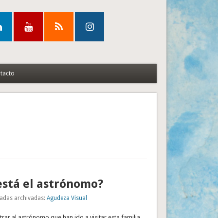
tacto
stá el astrónomo?
adas archivadas:
Agudeza Visual
trar al astrónomo que han ido a visitar esta familia.