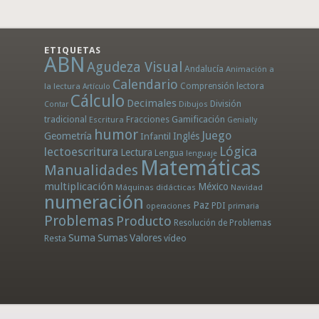
ETIQUETAS
ABN
Agudeza Visual
Andalucía
Animación a
Calendario
la lectura
Comprensión lectora
Artículo
Cálculo
Decimales
División
Dibujos
Contar
tradicional
Fracciones
Gamificación
Escritura
Genially
humor
Juego
Geometría
Infantil
Inglés
Lógica
lectoescritura
Lectura
Lengua
lenguaje
Matemáticas
Manualidades
multiplicación
México
Máquinas didácticas
Navidad
numeración
Paz
PDI
operaciones
primaria
Problemas
Producto
Resolución de Problemas
Suma
Sumas
Valores
Resta
vídeo