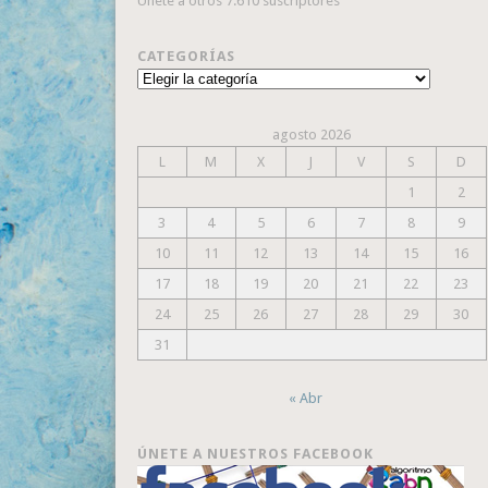
Únete a otros 7.610 suscriptores
CATEGORÍAS
Categorías
agosto 2026
L
M
X
J
V
S
D
1
2
3
4
5
6
7
8
9
10
11
12
13
14
15
16
17
18
19
20
21
22
23
24
25
26
27
28
29
30
31
« Abr
ÚNETE A NUESTROS FACEBOOK