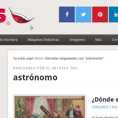
to-Escritura
Máquinas Didácticas
Imágenes
Más
Con
Tu estás aquí:
Inicio
› Entradas etiquetadas con "astrónomo"
NAVEGANDO POR EL ARCHIVO TAG
astrónomo
¿Dónde e
27/05/2023
| Entr
Se trata de encon